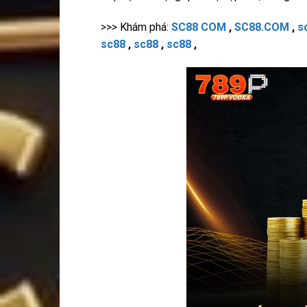
>>> Khám phá:
SC88 COM
,
SC88.COM
,
s
sc88
,
sc88
,
sc88
,