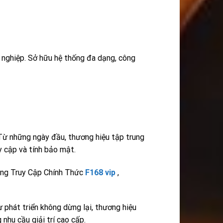
n nghiệp. Sở hữu hệ thống đa dạng, công
. Từ những ngày đầu, thương hiệu tập trung
y cập và tính bảo mật.
ổng Truy Cập Chính Thức
F168 vip
,
 phát triển không dừng lại, thương hiệu
nhu cầu giải trí cao cấp.