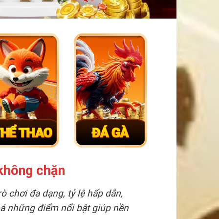
không chặn
ò chơi đa dạng, tỷ lệ hấp dẫn,
á những điểm nổi bật giúp nền