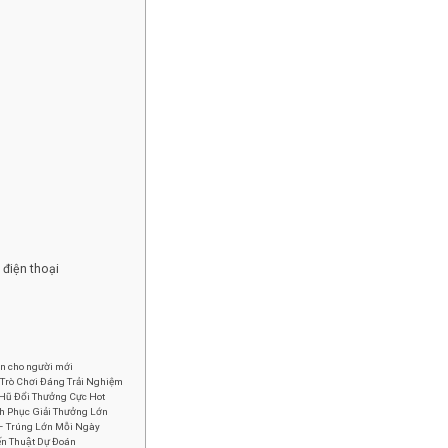
 điện thoại
ơn cho người mới
Trò Chơi Đáng Trải Nghiệm
Hũ Đổi Thưởng Cực Hot
nh Phục Giải Thưởng Lớn
 – Trúng Lớn Mỗi Ngày
́n Thuật Dự Đoán