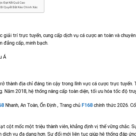
ợc Đạt Kết Quả Cao
í Quyết Bắt Kèo Chính Xác
c giải trí trực tuyến, cung cấp dịch vụ cá cược an toàn và chuyê
ệm đẳng cấp, minh bạch.
âu Á
rở thành địa chỉ đáng tin cậy trong lĩnh vực cá cược trực tuyến
. Năm 2018, hệ thống nâng cấp toàn diện, tối ưu hóa tốc độ tru
68
Nhanh, An Toàn, Ổn Định ,
Trang chủ
F168
chính thức 2026. C
ạt cột mốc một triệu thành viên, khẳng định vị thế vững chắc. Sự
 dịch vụ đa dạng hơn. Sự đổi mới liên tục giúp hệ thống đáp ứng 