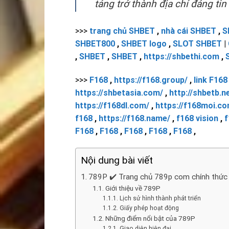
tảng trở thành địa chỉ đáng ti
>>>
trang chủ SHBET
,
nhà cái SHBET
,
S
SHBET800
,
SHBET logo
,
SLOT SHBET
|
,
SHBET
,
SHBET
,
https://shbethi.com
,
>>>
F168
,
https://f168.group/
,
link F168
https://shbetasia.com/
,
http://shbetb.n
https://f168dl.com/
,
https://f168moi.co
f168
,
https://f168.name/
,
f168 vision
,
f
F168
,
F168
,
F168
,
F168
,
F168
,
Nội dung bài viết
789P ✔️ Trang chủ 789p com chính thức
Giới thiệu về 789P
Lịch sử hình thành phát triển
Giấy phép hoạt động
Những điểm nổi bật của 789P
Giao diện hiện đại