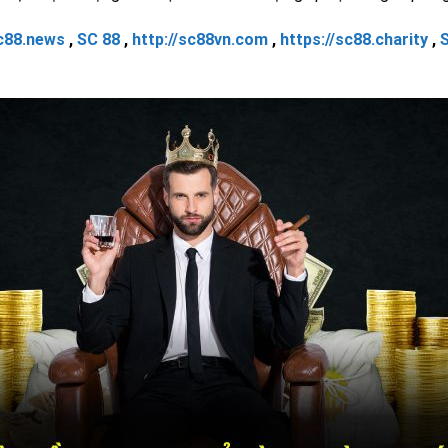
c88.news
,
SC 88
,
http://sc88vn.com
,
https://sc88.charity
,