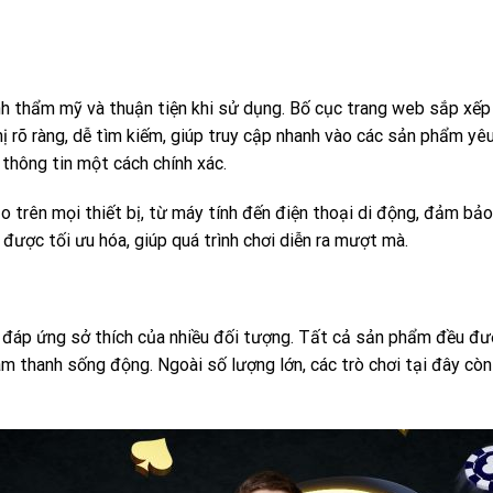
h thẩm mỹ và thuận tiện khi sử dụng. Bố cục trang web sắp xếp h
ị rõ ràng, dễ tìm kiếm, giúp truy cập nhanh vào các sản phẩm yê
à thông tin một cách chính xác.
o trên mọi thiết bị, từ máy tính đến điện thoại di động, đảm bảo
được tối ưu hóa, giúp quá trình chơi diễn ra mượt mà.
 đáp ứng sở thích của nhiều đối tượng. Tất cả sản phẩm đều đượ
 thanh sống động. Ngoài số lượng lớn, các trò chơi tại đây còn