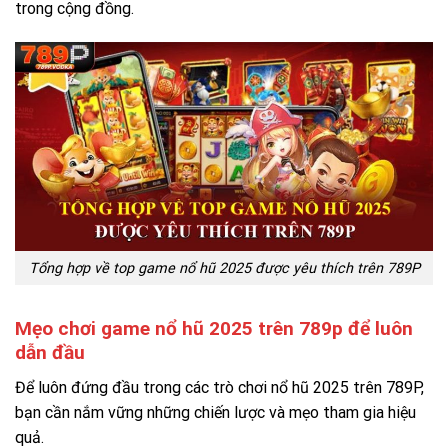
trong cộng đồng.
Tổng hợp về top game nổ hũ 2025 được yêu thích trên 789P
Mẹo chơi game nổ hũ 2025 trên 789p để luôn
dẫn đầu
Để luôn đứng đầu trong các trò chơi nổ hũ 2025 trên 789P,
bạn cần nắm vững những chiến lược và mẹo tham gia hiệu
quả.