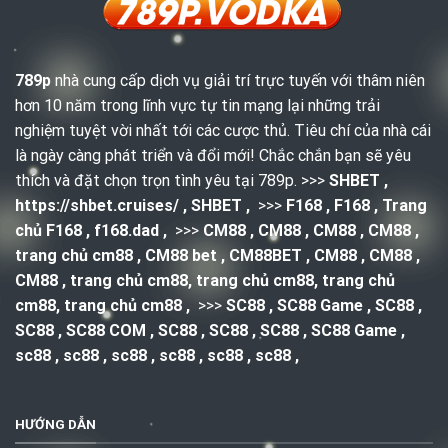
789p
nhà cung cấp dịch vụ giải trí trực tuyến với thâm niên
hơn 10 năm trong lĩnh vực tự tin mạng lại những trải
nghiệm tuyệt vời nhất tới các cược thủ. Tiêu chí của nhà cái
là ngày càng phát triển và đổi mới! Chắc chắn bạn sẽ yêu
thích và đặt chọn trọn tình yêu tại 789p. >>>
SHBET
,
https://shbet.cruises/
,
SHBET
,
>>>
F168
,
F168
,
Trang
chủ F168
,
f168.dad
,
>>>
CM88
,
CM88
,
CM88
,
CM88
,
trang chủ cm88
,
CM88 bet
,
CM88BET
,
CM88
,
CM88
,
CM88
,
trang chủ cm88
,
trang chủ cm88
,
trang chủ
cm88
,
trang chủ cm88
,
>>>
SC88
,
SC88 Game
,
SC88
,
SC88
,
SC88 COM
,
SC88
,
SC88
,
SC88
,
SC88 Game
,
sc88
,
sc88
,
sc88
,
sc88
,
sc88
,
sc88
,
HƯỚNG DẪN