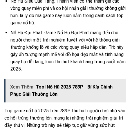
Nổ Hũ Siêu Quà Tặng: Thành viên có thể tham gia các
vòng quay miễn phí và cơ hội nhận giải thưởng không giới
hạn, là lý do mà game này luôn nằm trong danh sách top
game nổ hũ.
Nổ Hũ Đại Phát: Game Nổ Hũ Đại Phát mang đến cho
người chơi một trải nghiệm tuyệt vời với hệ thống giải
thưởng khổng lồ và các vòng quay siêu hấp dẫn. Trò này
gây ấn tượng mạnh mẽ với đồ họa đẹp mắt và tính năng
quay hũ dễ dàng, luôn thu hút khách hàng trong suốt năm
2025.
Xem Thêm
Tool Nổ Hũ 2025 789P - Bí Kíp Chinh
Phục Giải Thưởng Lớn
Top game nổ hũ 2025 trên 789P thu hút người chơi nhờ vào
cơ hội trúng thưởng lớn, mang lại những trải nghiệm giải trí
đầy thú vị. Những trò này sẽ tiếp tục giữ vững sức hút