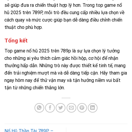
sẽ giúp đưa ra chiến thuật hợp lý hơn. Trong top game nổ
hũ 2025 trên 789P, mỗi trò đều cung cấp nhiều lựa chọn về
cách quay và mức cược giúp bạn dễ dàng điều chỉnh chiến
thuật cho phù hợp.
Tổng kết
Top game nổ hũ 2025 trên 789p là sự lựa chọn lý tưởng
cho những ai yêu thích cảm giác hồi hộp, cơ hội để nhận
thưởng hấp dẫn. Những trò này được thiết kế tinh tế, mang
đến trải nghiệm mượt mà và dễ dàng tiếp cận. Hãy tham gia
ngay hôm nay để thử vận may và tận hưởng niềm vui bất
tận từ những chiến thắng lớn.
Nổ Hũ Thần Tài 789P –