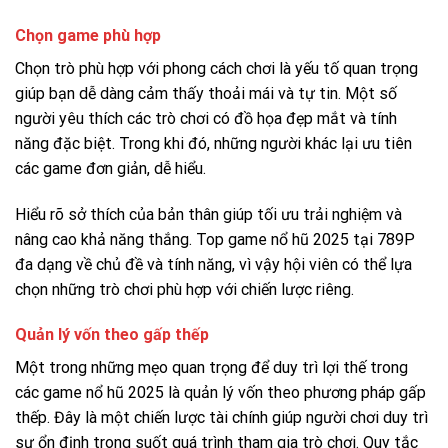
Chọn game phù hợp
Chọn trò phù hợp với phong cách chơi là yếu tố quan trọng
giúp bạn dễ dàng cảm thấy thoải mái và tự tin. Một số
người yêu thích các trò chơi có đồ họa đẹp mắt và tính
năng đặc biệt. Trong khi đó, những người khác lại ưu tiên
các game đơn giản, dễ hiểu.
Hiểu rõ sở thích của bản thân giúp tối ưu trải nghiệm và
nâng cao khả năng thắng. Top game nổ hũ 2025 tại 789P
đa dạng về chủ đề và tính năng, vì vậy hội viên có thể lựa
chọn những trò chơi phù hợp với chiến lược riêng.
Quản lý vốn theo gấp thếp
Một trong những mẹo quan trọng để duy trì lợi thế trong
các game nổ hũ 2025 là quản lý vốn theo phương pháp gấp
thếp. Đây là một chiến lược tài chính giúp người chơi duy trì
sự ổn định trong suốt quá trình tham gia trò chơi. Quy tắc