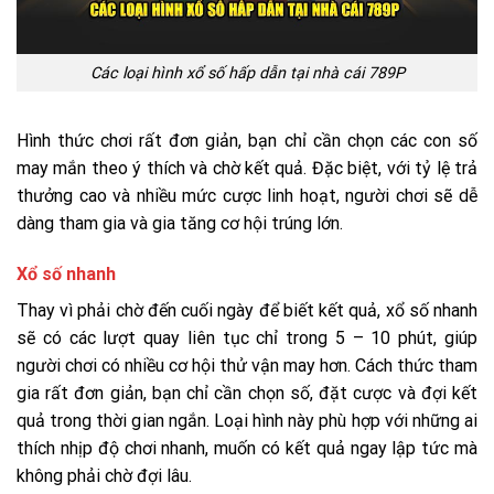
Các loại hình xổ số hấp dẫn tại nhà cái 789P
Hình thức chơi rất đơn giản, bạn chỉ cần chọn các con số
may mắn theo ý thích và chờ kết quả. Đặc biệt, với tỷ lệ trả
thưởng cao và nhiều mức cược linh hoạt, người chơi sẽ dễ
dàng tham gia và gia tăng cơ hội trúng lớn.
Xổ số nhanh
Thay vì phải chờ đến cuối ngày để biết kết quả, xổ số nhanh
sẽ có các lượt quay liên tục chỉ trong 5 – 10 phút, giúp
người chơi có nhiều cơ hội thử vận may hơn. Cách thức tham
gia rất đơn giản, bạn chỉ cần chọn số, đặt cược và đợi kết
quả trong thời gian ngắn. Loại hình này phù hợp với những ai
thích nhịp độ chơi nhanh, muốn có kết quả ngay lập tức mà
không phải chờ đợi lâu.