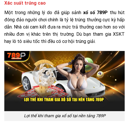
Xác suất trúng cao
Một trong những lý do đã giúp sảnh
xổ số 789P
thu hút
đông đảo người chơi chính là tỷ lệ trúng thưởng cực kỳ hấp
dẫn. Nhà cái cam kết đưa ra mức trả thưởng cao hơn so với
nhiều đơn vị khác trên thị trường. Dù bạn tham gia XSKT
hay lô tô siêu tốc thì đều có cơ hội trúng giải.
Lợi thế khi tham gia xổ số tại nền tảng 789P