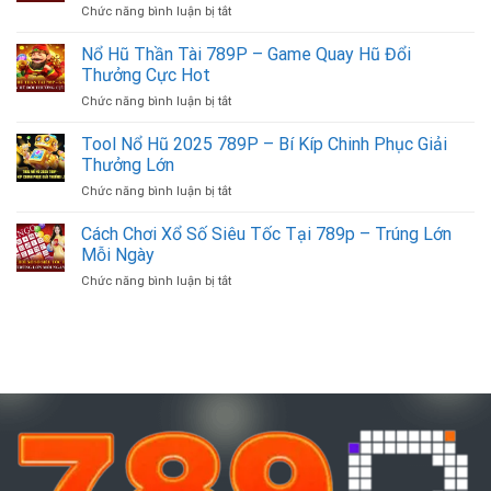
ở
Chức năng bình luận bị tắt
hũ
Top
789P
Game
Nổ Hũ Thần Tài 789P – Game Quay Hũ Đổi
an
Nổ
toàn
Thưởng Cực Hot
Hũ
hơn
ở
Chức năng bình luận bị tắt
2025
cho
Nổ
Trên
người
Hũ
Tool Nổ Hũ 2025 789P – Bí Kíp Chinh Phục Giải
789p
mới
Thần
–
Thưởng Lớn
Tài
Trò
ở
Chức năng bình luận bị tắt
789P
Chơi
Tool
–
Đáng
Nổ
Cách Chơi Xổ Số Siêu Tốc Tại 789p – Trúng Lớn
Game
Trải
Hũ
Quay
Mỗi Ngày
Nghiệm
2025
Hũ
ở
Chức năng bình luận bị tắt
789P
Đổi
Cách
–
Thưởng
Chơi
Bí
Cực
Xổ
Kíp
Hot
Số
Chinh
Siêu
Phục
Tốc
Giải
Tại
Thưởng
789p
Lớn
–
Trúng
Lớn