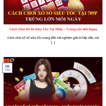
Cách Chơi Xổ Số Siêu Tốc Tại 789p – Trúng Lớn Mỗi Ngày
Cách chơi xổ số siêu tốc mang đến trải nghiệm giải trí hấp dẫn, nơi
[...]
06
Th3