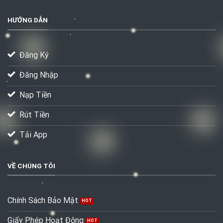
HƯỚNG DẪN
Đăng Ký
Đăng Nhập
Nạp Tiền
Rút Tiền
Tải App
VỀ CHÚNG TÔI
Chính Sách Bảo Mật
Giấy Phép Hoạt Động