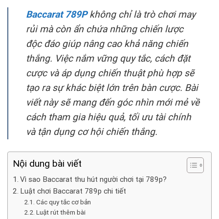
Baccarat 789P
không chỉ là trò chơi may
rủi mà còn ẩn chứa những chiến lược
độc đáo giúp nâng cao khả năng chiến
thắng. Việc nắm vững quy tắc, cách đặt
cược và áp dụng chiến thuật phù hợp sẽ
tạo ra sự khác biệt lớn trên bàn cược. Bài
viết này sẽ mang đến góc nhìn mới mẻ về
cách tham gia hiệu quả, tối ưu tài chính
và tận dụng cơ hội chiến thắng.
Nội dung bài viết
Vì sao Baccarat thu hút người chơi tại 789p?
Luật chơi Baccarat 789p chi tiết
Các quy tắc cơ bản
Luật rút thêm bài