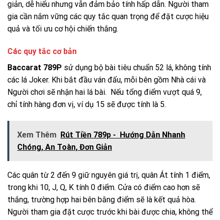
giản, dễ hiểu nhưng vẫn đảm bảo tính hấp dẫn. Người tham
gia cần nắm vững các quy tắc quan trọng để đặt cược hiệu
quả và tối ưu cơ hội chiến thắng.
Các quy tắc cơ bản
Baccarat 789P
sử dụng bộ bài tiêu chuẩn 52 lá, không tính
các lá Joker. Khi bắt đầu ván đấu, mỗi bên gồm Nhà cái và
Người chơi sẽ nhận hai lá bài. Nếu tổng điểm vượt quá 9,
chỉ tính hàng đơn vị, ví dụ 15 sẽ được tính là 5.
Xem Thêm
Rút Tiền 789p - Hướng Dẫn Nhanh
Chóng, An Toàn, Đơn Giản
Các quân từ 2 đến 9 giữ nguyên giá trị, quân Át tính 1 điểm,
trong khi 10, J, Q, K tính 0 điểm. Cửa có điểm cao hơn sẽ
thắng, trường hợp hai bên bằng điểm sẽ là kết quả hòa.
Người tham gia đặt cược trước khi bài được chia, không thể