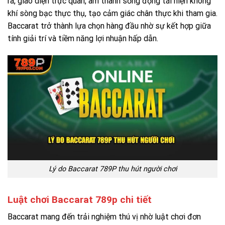
ra, giao diện trực quan, âm thanh sống động tái hiện không
khí sòng bạc thực thụ, tạo cảm giác chân thực khi tham gia.
Baccarat trở thành lựa chọn hàng đầu nhờ sự kết hợp giữa
tính giải trí và tiềm năng lợi nhuận hấp dẫn.
Lý do Baccarat 789P thu hút người chơi
Luật chơi Baccarat 789p chi tiết
Baccarat mang đến trải nghiệm thú vị nhờ luật chơi đơn