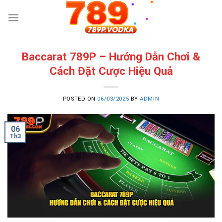
Skip
to
content
Baccarat 789P – Hướng Dẫn Chơi &
Cách Đặt Cược Hiệu Quả
POSTED ON
06/03/2025
BY
ADMIN
06
Th3