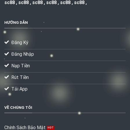
sc88
,
sc88
,
sc88
,
sc88
,
sc88
,
sc88
,
HƯỚNG DẪN
Đăng Ký
Đăng Nhập
Nạp Tiền
Rút Tiền
Tải App
VỀ CHÚNG TÔI
Chính Sách Bảo Mật